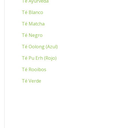
Té Ayurveda
:
Té Blanco
Té Matcha
Té Negro
Té Oolong (Azul)
Té Pu Erh (Rojo)
Té Rooibos
Té Verde