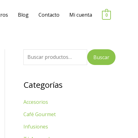
ros
Blog
Contacto
Mi cuenta
0
B
Buscar
u
s
Categorías
c
a
Accesorios
r
p
Café Gourmet
o
Infusiones
r