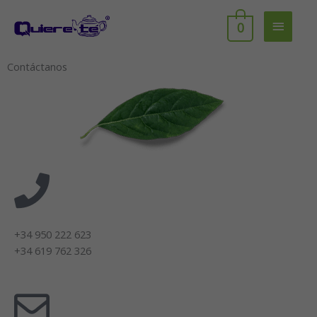
Ir
Menú
al
0
contenido
princip
Contáctanos
+34 950 222 623
+34 619 762 326