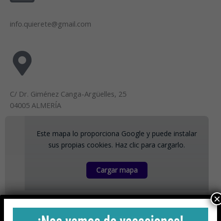
info.quierete@gmail.com
C/ Dr. Giménez Canga-Argüelles, 25
04005 ALMERÍA
Este mapa lo proporciona Google y puede instalar
sus propias cookies. Haz clic para cargarlo.
Cargar mapa
×