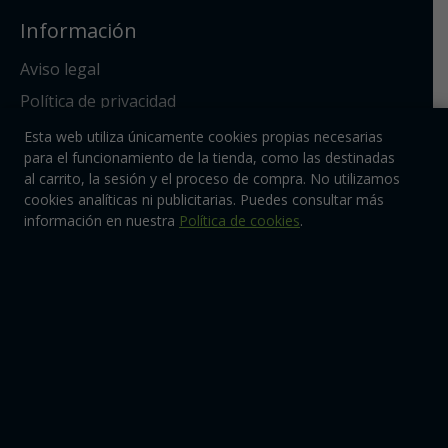
Información
Aviso legal
Política de privacidad
Política de cookies
Esta web utiliza únicamente cookies propias necesarias
para el funcionamiento de la tienda, como las destinadas
Condiciones de compra
al carrito, la sesión y el proceso de compra. No utilizamos
cookies analíticas ni publicitarias. Puedes consultar más
Enlaces
información en nuestra
Política de cookies
.
Todos los productos
Nosotros
Contacto
Síguenos