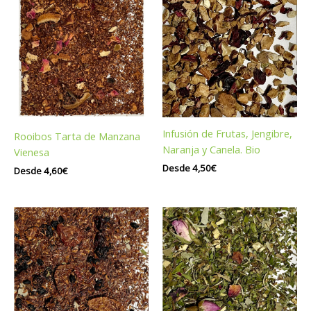
Infusión de Frutas, Jengibre,
Rooibos Tarta de Manzana
Naranja y Canela. Bio
Vienesa
Desde
4,50
€
Desde
4,60
€