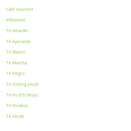
p
Café Gourmet
o
Infusiones
r
Té Amarillo
:
Té Ayurveda
Té Blanco
Té Matcha
Té Negro
Té Oolong (Azul)
Té Pu Erh (Rojo)
Té Rooibos
Té Verde