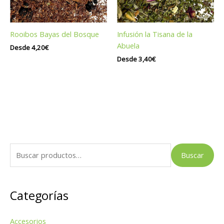
Rooibos Bayas del Bosque
Infusión la Tisana de la
Abuela
Desde
4,20
€
Desde
3,40
€
B
Buscar
u
s
Categorías
c
a
Accesorios
r