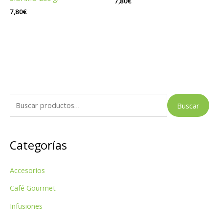
7,80
€
7,80
€
B
Buscar
u
s
Categorías
c
a
Accesorios
r
p
Café Gourmet
o
Infusiones
r