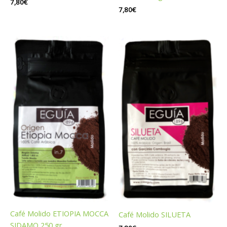
7,80
€
7,80
€
Café Molido ETIOPIA MOCCA
Café Molido SILUETA
SIDAMO 250 gr