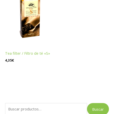
Tea filter / Filtro de té «S»
4,35
€
B
Buscar
u