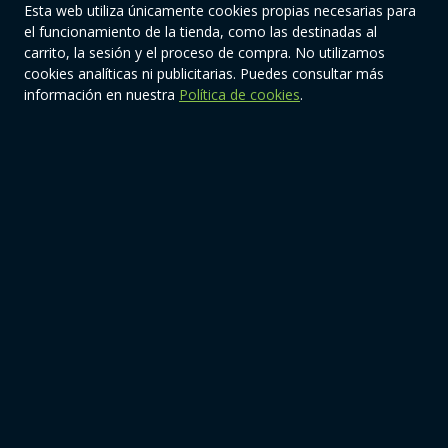
Política de cookies
Esta web utiliza únicamente cookies propias necesarias para
el funcionamiento de la tienda, como las destinadas al
Condiciones de compra
carrito, la sesión y el proceso de compra. No utilizamos
cookies analíticas ni publicitarias. Puedes consultar más
Enlaces
información en nuestra
Política de cookies
.
Todos los productos
Nosotros
Contacto
Síguenos
© 2026 | Quiere-TeOnline. Todos los derechos reservados.