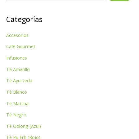
s
Categorías
c
a
Accesorios
r
p
Café Gourmet
o
Infusiones
r
Té Amarillo
:
Té Ayurveda
Té Blanco
Té Matcha
Té Negro
Té Oolong (Azul)
Té Pu Erh (Rojo)