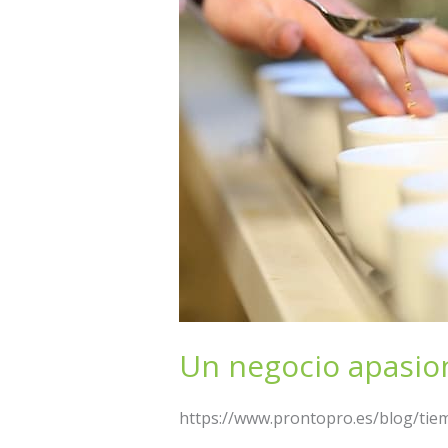
alrededor
de
la
inmensidad
del
té
Un negocio apasion
https://www.prontopro.es/blog/tiem