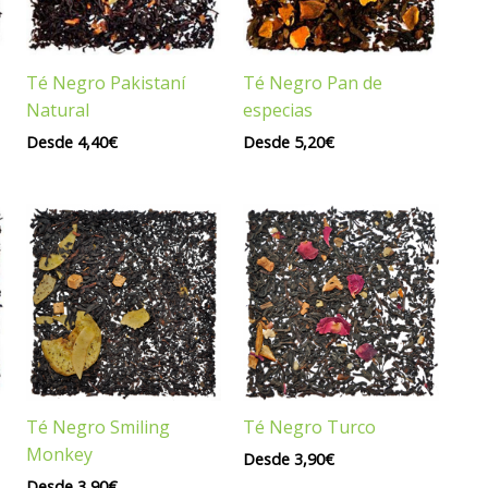
Té Negro Pakistaní
Té Negro Pan de
Natural
especias
Desde
4,40
€
Desde
5,20
€
Té Negro Smiling
Té Negro Turco
Monkey
Desde
3,90
€
Desde
3,90
€