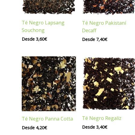
Té Negro Lapsang
Té Negro Pakistaní
Souchong
Decaff
Desde
3,60
€
Desde
7,40
€
Té Negro Regaliz
Té Negro Panna Cotta
Desde
3,40
€
Desde
4,20
€