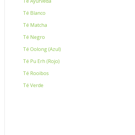
Té Ayurveda
:
Té Blanco
Té Matcha
Té Negro
Té Oolong (Azul)
Té Pu Erh (Rojo)
Té Rooibos
Té Verde