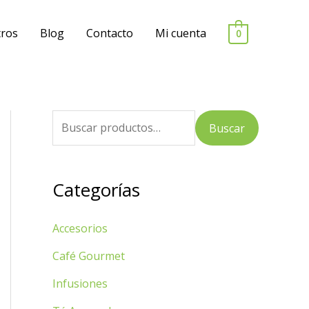
ros
Blog
Contacto
Mi cuenta
0
B
Buscar
u
s
Categorías
c
a
Accesorios
r
p
Café Gourmet
o
Infusiones
r