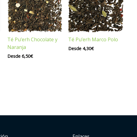
Té Pu’erh Chocolate y
Té Pu’erh Marco Polo
Naranja
Desde
4,30
€
Desde
6,50
€
ción
Enlaces