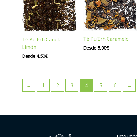
Té Pu’Erh Caramelo
Té Pu Erh Canela –
Limón
Desde
5,00
€
Desde
4,50
€
←
1
2
3
4
5
6
→
Informa