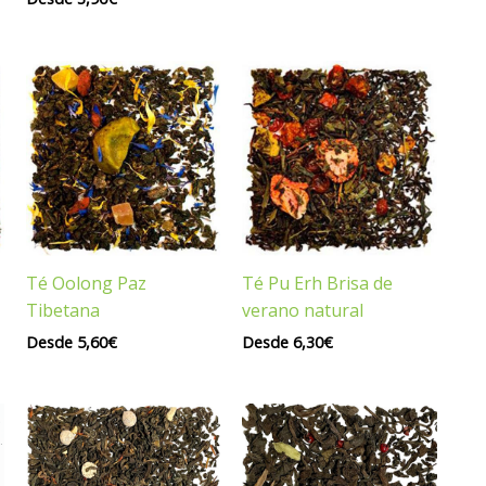
Té Oolong Paz
Té Pu Erh Brisa de
Tibetana
verano natural
Desde
5,60
€
Desde
6,30
€