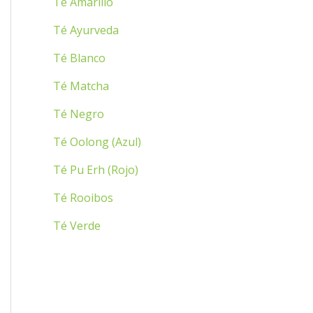
Té Amarillo
:
Té Ayurveda
Té Blanco
Té Matcha
Té Negro
Té Oolong (Azul)
Té Pu Erh (Rojo)
Té Rooibos
Té Verde