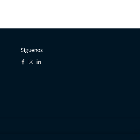
Síguenos
iento web:
www.estudioetc.com