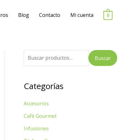
ros
Blog
Contacto
Mi cuenta
0
B
Buscar
u
s
Categorías
c
a
Accesorios
r
p
Café Gourmet
o
Infusiones
r