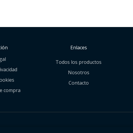
ción
Enlaces
gal
Todos los productos
rivacidad
Nosotros
cookies
Contacto
de compra
.
Diseño y mantenim