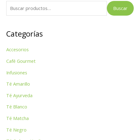
B
Buscar
u
s
Categorías
c
a
Accesorios
r
p
Café Gourmet
o
Infusiones
r
Té Amarillo
:
Té Ayurveda
Té Blanco
Té Matcha
Té Negro