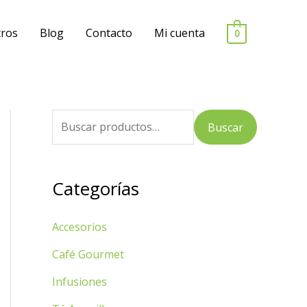
ros
Blog
Contacto
Mi cuenta
0
B
Buscar
u
s
Categorías
c
a
Accesorios
r
p
Café Gourmet
o
Infusiones
r