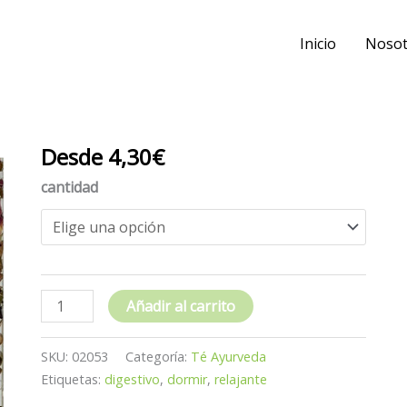
Inicio
Nosot
Desde
4,30
€
Ayurveda
Equilibrio
cantidad
(PITTA)
cantidad
Añadir al carrito
SKU:
02053
Categoría:
Té Ayurveda
Etiquetas:
digestivo
,
dormir
,
relajante