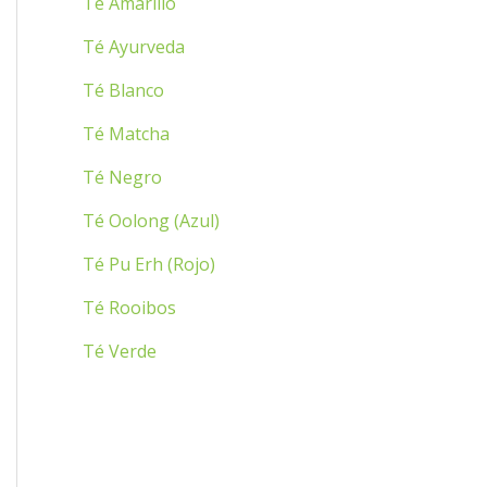
Té Amarillo
:
Té Ayurveda
Té Blanco
Té Matcha
Té Negro
Té Oolong (Azul)
Té Pu Erh (Rojo)
Té Rooibos
Té Verde