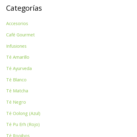
Categorías
c
a
Accesorios
r
p
Café Gourmet
o
Infusiones
r
Té Amarillo
:
Té Ayurveda
Té Blanco
Té Matcha
Té Negro
Té Oolong (Azul)
Té Pu Erh (Rojo)
Té Rooibos