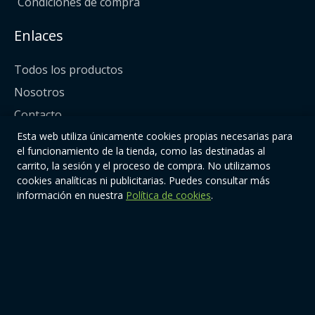
Condiciones de compra
Enlaces
Todos los productos
Nosotros
Contacto
Esta web utiliza únicamente cookies propias necesarias para
Síguenos
el funcionamiento de la tienda, como las destinadas al
carrito, la sesión y el proceso de compra. No utilizamos
cookies analíticas ni publicitarias. Puedes consultar más
información en nuestra
Política de cookies
.
© 2026 | Quiere-TeOnline. Todos los derechos reservados.
Diseño y mantenimiento web:
www.estudioetc.com