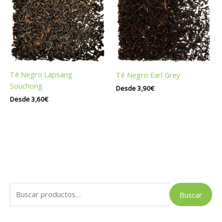
Té Negro Lapsang
Té Negro Earl Grey
Souchong
Desde
3,90
€
Desde
3,60
€
B
Buscar
u
s