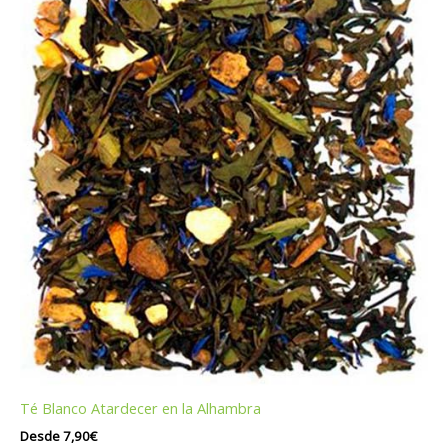
Té Blanco Atardecer en la Alhambra
Desde
7,90
€