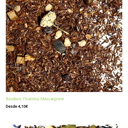
Rooibos Tiramisú Mascarpone
Desde
4,10
€