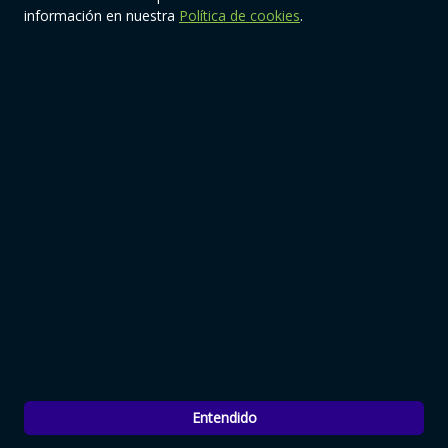
información en nuestra
Política de cookies
.
© 2026 | Quiere-TeOnline. Todos los derechos reservados.
Diseño y mantenimiento web:
www.estudioetc.com
Entendido