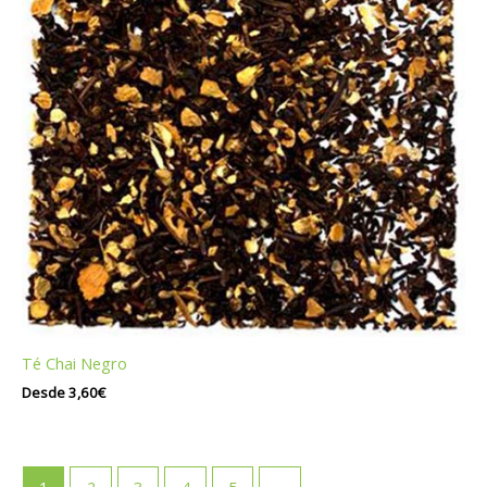
Té Chai Negro
Desde
3,60
€
1
2
3
4
5
→