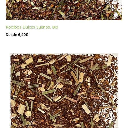
Rooibos Dulces Sueños. Bio
Desde
6,40
€