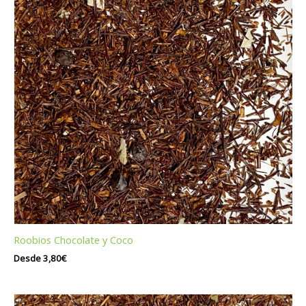
Roobios Chocolate y Coco
Desde
3,80
€