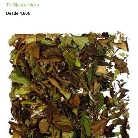
Té Blanco Mora
Desde
4,60
€