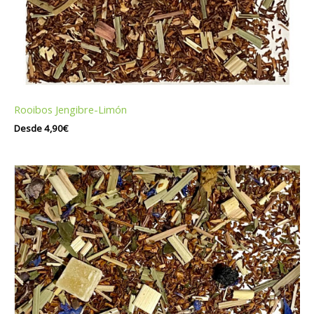
Rooibos Jengibre-Limón
Desde
4,90
€