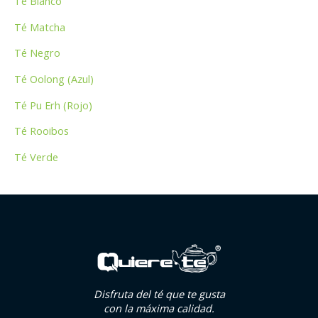
Té Blanco
Té Matcha
Té Negro
Té Oolong (Azul)
Té Pu Erh (Rojo)
Té Rooibos
Té Verde
Disfruta del té que te gusta
con la máxima calidad.