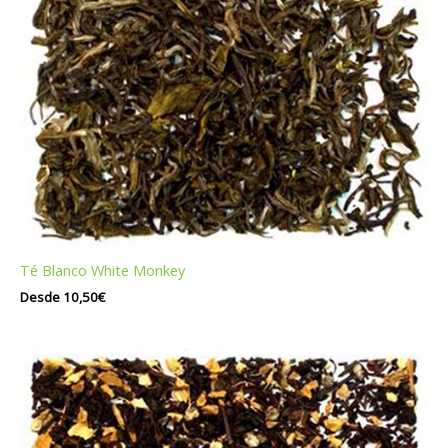
Té Blanco White Monkey
Desde
10,50
€