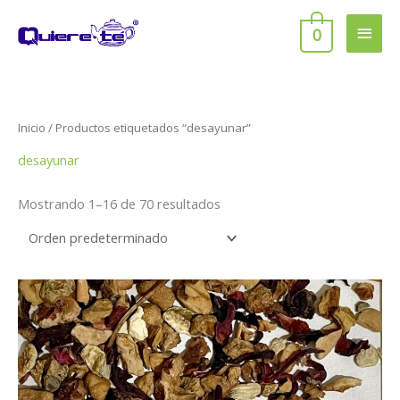
Ir
Men
al
0
contenido
princ
Inicio
/ Productos etiquetados “desayunar”
desayunar
Mostrando 1–16 de 70 resultados