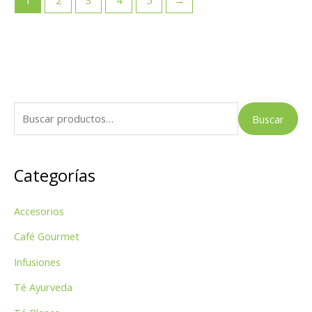
B
Buscar
u
s
Categorías
c
a
Accesorios
r
p
Café Gourmet
o
Infusiones
r
Té Ayurveda
: