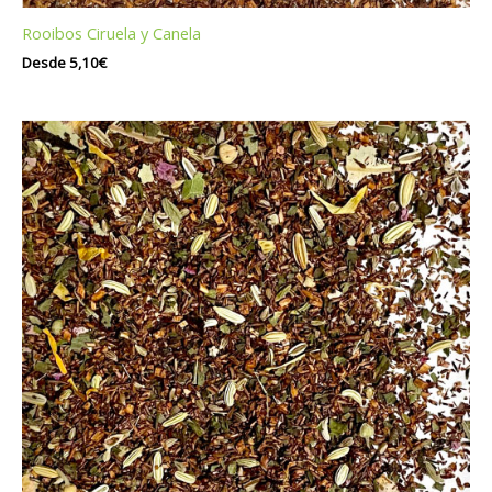
Rooibos Ciruela y Canela
Desde
5,10
€