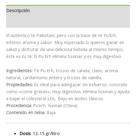
Descripción
Información adicional
El auténtico té Pakistaní, pero con la base de té Pu’Erh.
Intenso aroma y sabor. Muy especiado.Si quieres ganar en
salud y disfrutar de una deliciosa bebida al mismo tiempo,
éste es tu té. El Pu Erh elimina toxinas y es muy digestivo.
Ingredientes:
Té Pu Erh, trozos de canela, clavo, aroma
natural, cardamomo entero y trozos de vainilla.
Propiedades:
Es ideal para adelgazar sin esfuerzo, conocido
como «come grasas», muy digestivo, elimina toxinas y ayuda
a bajar el colesterol LDL. Bajo en ácidos tánicos.
Procedencia:
Pu’erh. Yunnan (China)
Contenido en teína:
Baja.
Dosis
: 12-15 gr/litro