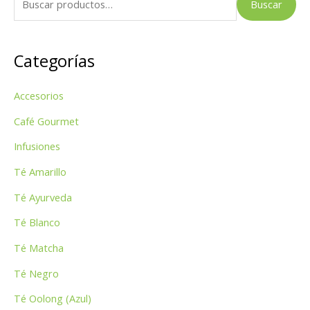
Buscar
u
s
Categorías
c
a
Accesorios
r
p
Café Gourmet
o
Infusiones
r
Té Amarillo
:
Té Ayurveda
Té Blanco
Té Matcha
Té Negro
Té Oolong (Azul)