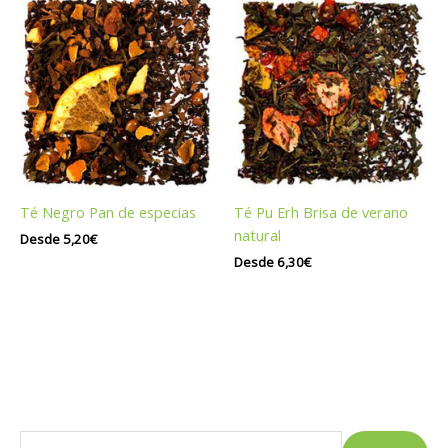
Té Negro Pan de especias
Té Pu Erh Brisa de verano
natural
Desde
5,20
€
Desde
6,30
€
B