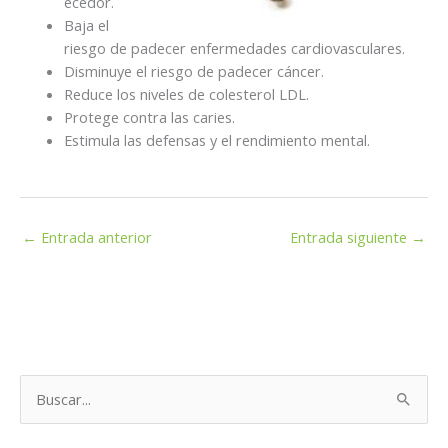
ecedor.
Baja el
riesgo de padecer enfermedades cardiovasculares.
Disminuye el riesgo de padecer cáncer.
Reduce los niveles de colesterol LDL.
Protege contra las caries.
Estimula las defensas y el rendimiento mental.
←
Entrada anterior
Entrada siguiente
→
B
u