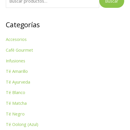
Buscar
u
s
Categorías
c
a
Accesorios
r
p
Café Gourmet
o
Infusiones
r
Té Amarillo
:
Té Ayurveda
Té Blanco
Té Matcha
Té Negro
Té Oolong (Azul)