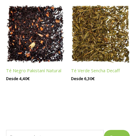
Té Negro Pakistaní Natural
Té Verde Sencha Decaff
Desde
4,40
€
Desde
6,30
€
B