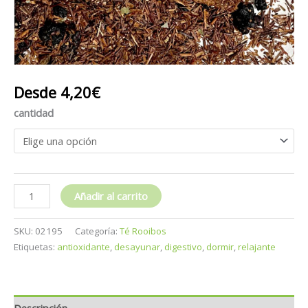
Desde
4,20
€
cantidad
Añadir al carrito
SKU:
02195
Categoría:
Té Rooibos
Etiquetas:
antioxidante
,
desayunar
,
digestivo
,
dormir
,
relajante
Descripción