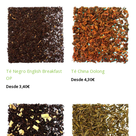
Té Negro English Breakfast
Té China Oolong
OP
Desde
4,30
€
Desde
3,40
€