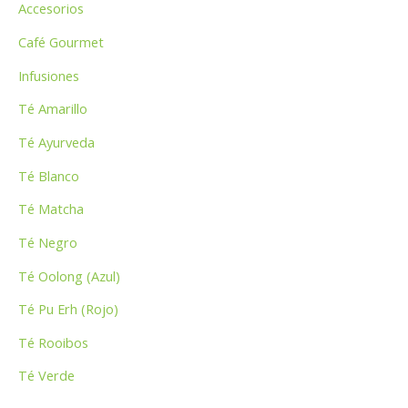
Accesorios
r
p
Café Gourmet
o
Infusiones
r
Té Amarillo
:
Té Ayurveda
Té Blanco
Té Matcha
Té Negro
Té Oolong (Azul)
Té Pu Erh (Rojo)
Té Rooibos
Té Verde