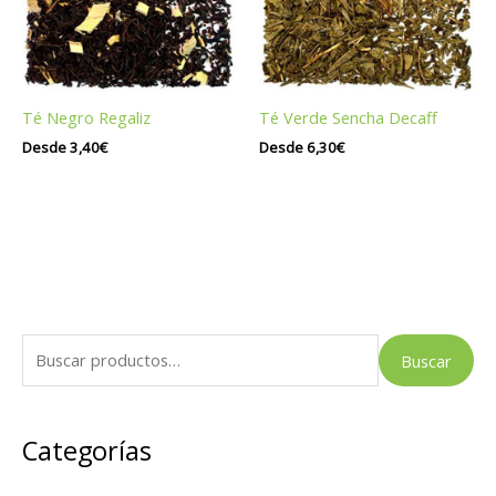
Té Negro Regaliz
Té Verde Sencha Decaff
Desde
3,40
€
Desde
6,30
€
B
Buscar
u
s
Categorías
c
a