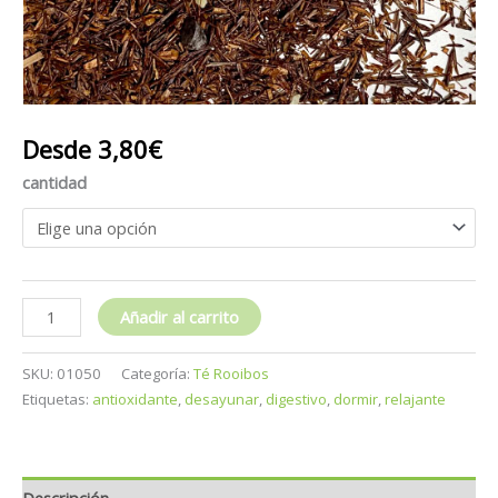
Desde
3,80
€
cantidad
Añadir al carrito
SKU:
01050
Categoría:
Té Rooibos
Etiquetas:
antioxidante
,
desayunar
,
digestivo
,
dormir
,
relajante
Descripción