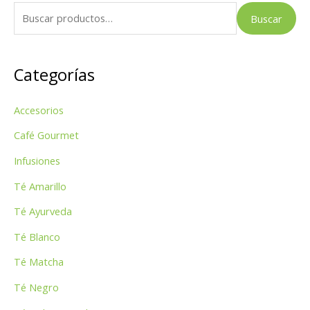
B
Buscar
u
s
Categorías
c
a
Accesorios
r
p
Café Gourmet
o
Infusiones
r
Té Amarillo
:
Té Ayurveda
Té Blanco
Té Matcha
Té Negro