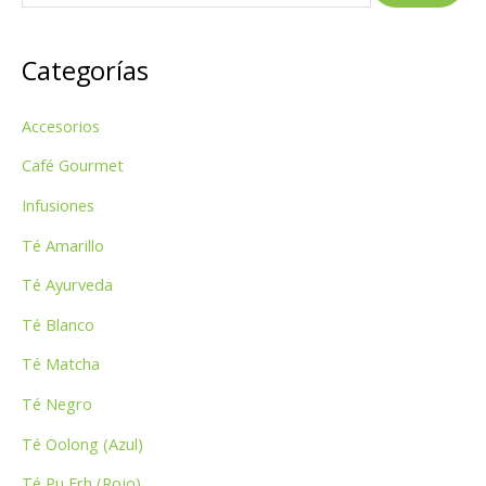
u
s
Categorías
c
a
Accesorios
r
p
Café Gourmet
o
Infusiones
r
Té Amarillo
:
Té Ayurveda
Té Blanco
Té Matcha
Té Negro
Té Oolong (Azul)
Té Pu Erh (Rojo)