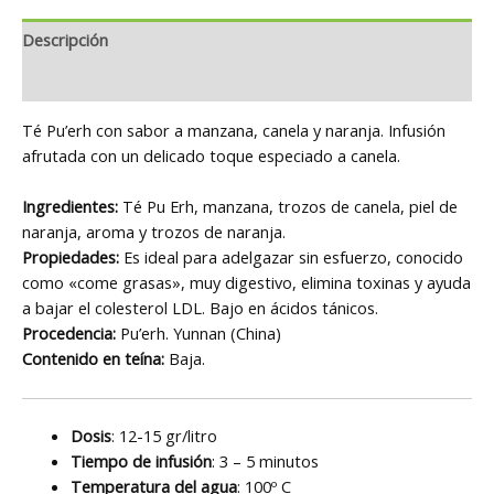
Descripción
Información adicional
Té Pu’erh con sabor a manzana, canela y naranja. Infusión
afrutada con un delicado toque especiado a canela.
Ingredientes:
Té Pu Erh, manzana, trozos de canela, piel de
naranja, aroma y trozos de naranja.
Propiedades:
Es ideal para adelgazar sin esfuerzo, conocido
como «come grasas», muy digestivo, elimina toxinas y ayuda
a bajar el colesterol LDL. Bajo en ácidos tánicos.
Procedencia:
Pu’erh. Yunnan (China)
Contenido en teína:
Baja.
Dosis
: 12-15 gr/litro
Tiempo de infusión
: 3 – 5 minutos
Temperatura del agua
: 100º C