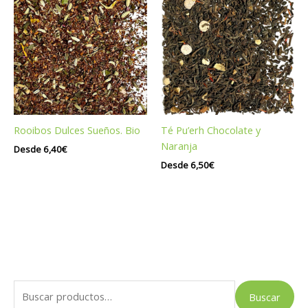
Rooibos Dulces Sueños. Bio
Té Pu’erh Chocolate y
Naranja
Desde
6,40
€
Desde
6,50
€
B
Buscar