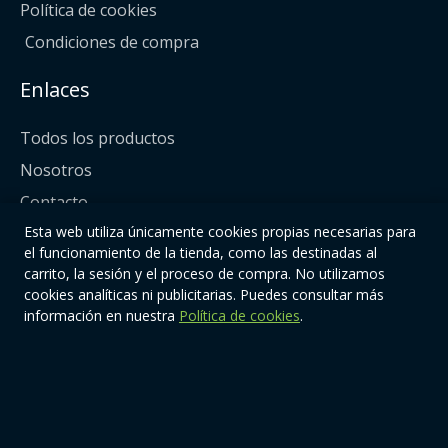
Política de cookies
Condiciones de compra
Enlaces
Todos los productos
Nosotros
Contacto
Esta web utiliza únicamente cookies propias necesarias para
Síguenos
el funcionamiento de la tienda, como las destinadas al
carrito, la sesión y el proceso de compra. No utilizamos
cookies analíticas ni publicitarias. Puedes consultar más
información en nuestra
Política de cookies
.
© 2026 | Quiere-TeOnline. Todos los derechos reservados.