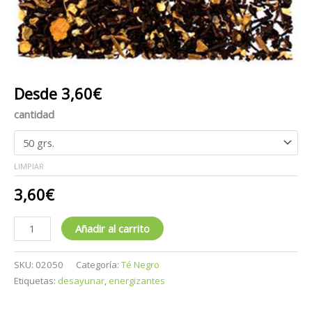
Desde
3,60
€
cantidad
LIMPIAR
3,60
€
Añadir al carrito
SKU:
02050
Categoría:
Té Negro
Etiquetas:
desayunar
,
energizantes