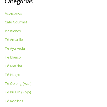
Categorías
c
a
Accesorios
r
p
Café Gourmet
o
Infusiones
r
Té Amarillo
:
Té Ayurveda
Té Blanco
Té Matcha
Té Negro
Té Oolong (Azul)
Té Pu Erh (Rojo)
Té Rooibos