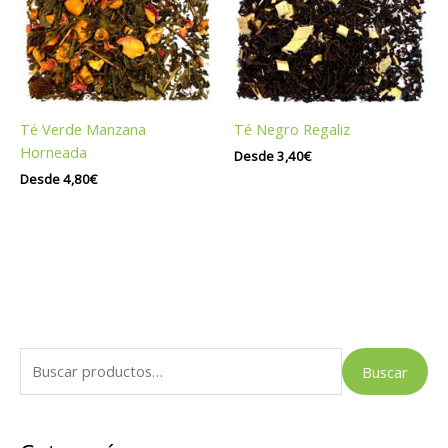
Té Verde Manzana
Té Negro Regaliz
Horneada
Desde
3,40
€
Desde
4,80
€
B
Buscar
u
s