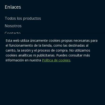
Enlaces
Todos los productos
Nosotros
Contacto
Esta web utiliza únicamente cookies propias necesarias para
Síguenos
el funcionamiento de la tienda, como las destinadas al
carrito, la sesión y el proceso de compra. No utilizamos
cookies analíticas ni publicitarias. Puedes consultar más
información en nuestra
Política de cookies
.
© 2026 | Quiere-TeOnline. Todos los derechos reservados.
Diseño y mantenimiento web:
www.estudioetc.com