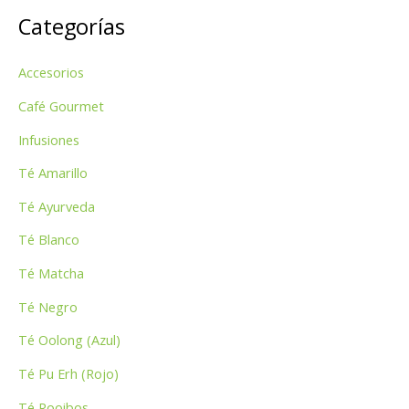
Categorías
c
a
Accesorios
r
p
Café Gourmet
o
Infusiones
r
Té Amarillo
:
Té Ayurveda
Té Blanco
Té Matcha
Té Negro
Té Oolong (Azul)
Té Pu Erh (Rojo)
Té Rooibos