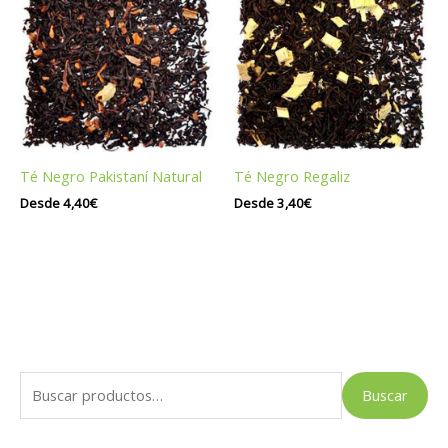
Té Negro Pakistaní Natural
Té Negro Regaliz
Desde
4,40
€
Desde
3,40
€
B
Buscar
u
s