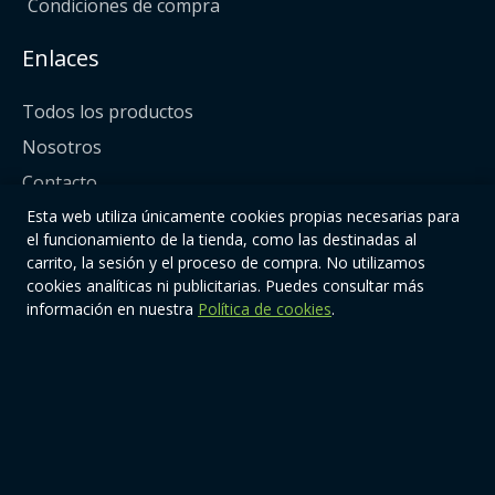
Condiciones de compra
Enlaces
Todos los productos
Nosotros
Contacto
Esta web utiliza únicamente cookies propias necesarias para
Síguenos
el funcionamiento de la tienda, como las destinadas al
carrito, la sesión y el proceso de compra. No utilizamos
cookies analíticas ni publicitarias. Puedes consultar más
información en nuestra
Política de cookies
.
© 2026 | Quiere-TeOnline. Todos los derechos reservados.
Diseño y mantenimiento web:
www.estudioetc.com