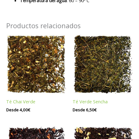
Temperatura del agua
: 60 – 90º C
Productos relacionados
Té Chai Verde
Té Verde Sencha
Desde
4,00
€
Desde
6,50
€