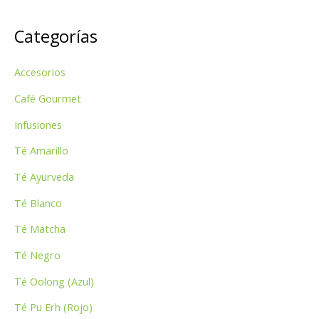
s
Categorías
c
a
Accesorios
r
p
Café Gourmet
o
Infusiones
r
Té Amarillo
:
Té Ayurveda
Té Blanco
Té Matcha
Té Negro
Té Oolong (Azul)
Té Pu Erh (Rojo)