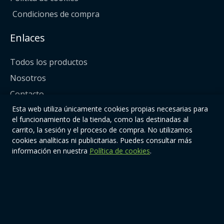
Condiciones de compra
Enlaces
Todos los productos
Nosotros
Contacto
Esta web utiliza únicamente cookies propias necesarias para
Síguenos
el funcionamiento de la tienda, como las destinadas al
carrito, la sesión y el proceso de compra. No utilizamos
cookies analíticas ni publicitarias. Puedes consultar más
información en nuestra
Política de cookies
.
© 2026 | Quiere-TeOnline. Todos los derechos reservados.