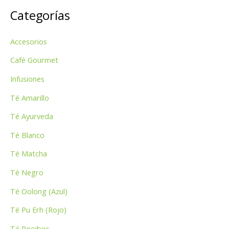
Categorías
c
a
Accesorios
r
p
Café Gourmet
o
Infusiones
r
Té Amarillo
:
Té Ayurveda
Té Blanco
Té Matcha
Té Negro
Té Oolong (Azul)
Té Pu Erh (Rojo)
Té Rooibos