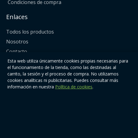
Condiciones de compra
Enlaces
Todos los productos
Nosotros
Contacto
Esta web utiliza únicamente cookies propias necesarias para
Síguenos
el funcionamiento de la tienda, como las destinadas al
carrito, la sesión y el proceso de compra. No utilizamos
cookies analíticas ni publicitarias. Puedes consultar más
información en nuestra
Política de cookies
.
© 2026 | Quiere-TeOnline. Todos los derechos reservados.
Diseño y mantenimiento web:
www.estudioetc.com