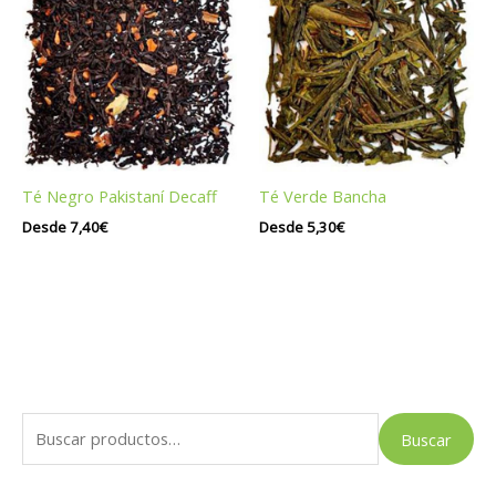
Té Negro Pakistaní Decaff
Té Verde Bancha
Desde
7,40
€
Desde
5,30
€
B
Buscar
u
s