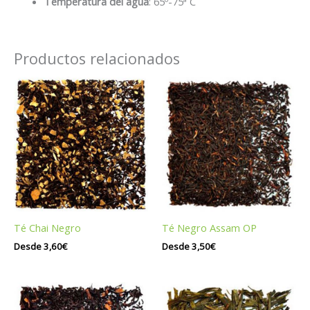
Temperatura del agua
: 65º-75ª C
Productos relacionados
Té Chai Negro
Té Negro Assam OP
Desde
3,60
€
Desde
3,50
€