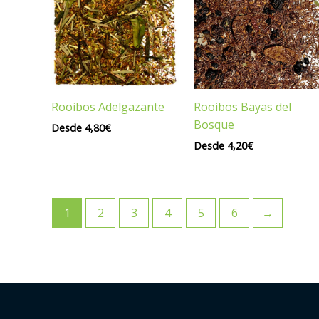
Rooibos Bayas del
Rooibos Adelgazante
Bosque
Desde
4,80
€
Desde
4,20
€
1
2
3
4
5
6
→