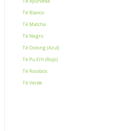
Té Ayurveda
:
Té Blanco
Té Matcha
Té Negro
Té Oolong (Azul)
Té Pu Erh (Rojo)
Té Rooibos
Té Verde