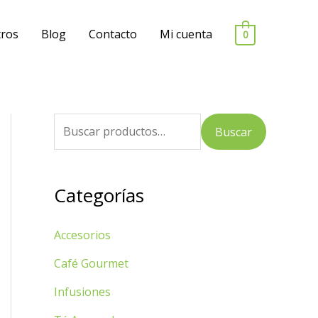
ros
Blog
Contacto
Mi cuenta
0
B
Buscar
u
s
Categorías
c
a
Accesorios
r
p
Café Gourmet
o
Infusiones
r