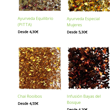
Ayurveda Equilibrio
Ayurveda Especial
(PITTA)
Mujeres
Desde
4,30
€
Desde
5,30
€
Chai Rooibos
Infusión Bayas del
Bosque
Desde
4,55
€
Desde
4,20
€